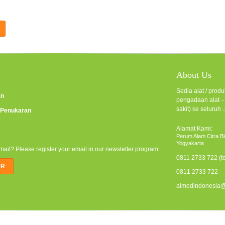
About Us
Sedia alat / pro
an
pengadaan alat – 
sakit) ke seluruh .
 Penukaran
Alamat Kami:
Perum Alam Citra Bl
Yogyakarta
email? Please register your email in our newsletter program.
0811 2733 722 (t
0811 2733 722
aimedindonesia