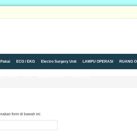
 Pakai
ECG / EKG
Electro Surgery Unit
LAMPU OPERASI
RUANG O
ley Trolley
USG
Ventilator HFNC
X Ray Unit
unakan form di bawah ini: