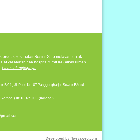
duk-produk kesehatan Resmi. Siap melayani untuk
alat kesehatan dan hospital furniture (Alkes rumah
..
Lihat selengkapnya
ok B 04 , Jl. Paris Km 07 Panggungharjo -Sewon BAntul
elkomsel) 0816975106 (Indosat)
@gmail.com
Developed by
Naevaweb.com