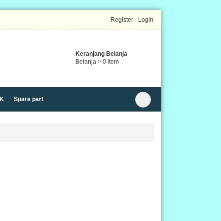
Register
Login
Keranjang Belanja
Belanja >
0
item
K
Spare part