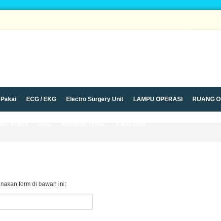
 Pakai
ECG / EKG
Electro Surgery Unit
LAMPU OPERASI
RUANG O
ley Trolley
USG
Ventilator HFNC
X Ray Unit
unakan form di bawah ini: