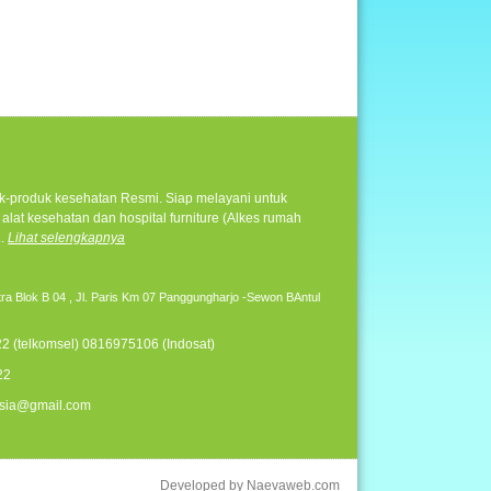
duk-produk kesehatan Resmi. Siap melayani untuk
alat kesehatan dan hospital furniture (Alkes rumah
..
Lihat selengkapnya
ra Blok B 04 , Jl. Paris Km 07 Panggungharjo -Sewon BAntul
2 (telkomsel) 0816975106 (Indosat)
22
sia@gmail.com
Developed by
Naevaweb.com