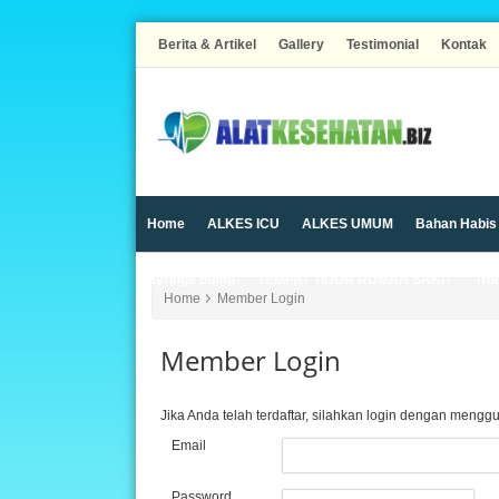
Berita & Artikel
Gallery
Testimonial
Kontak
Home
ALKES ICU
ALKES UMUM
Bahan Habis
Syringe pump
TEMPAT TIDUR RUMAH SAKIT
Trol
Home
Member Login
Member Login
Jika Anda telah terdaftar, silahkan login dengan mengg
Email
Password