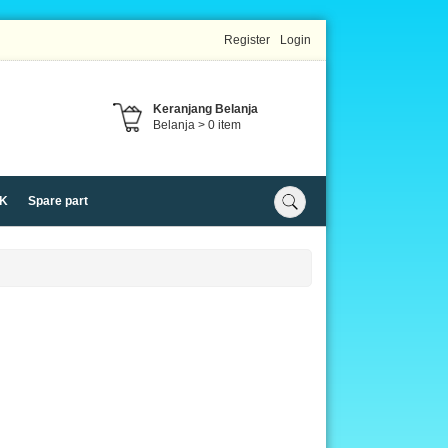
Register
Login
Keranjang Belanja
Belanja >
0
item
K
Spare part