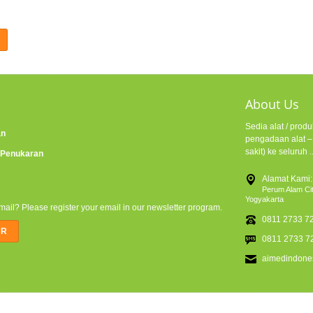
About Us
Sedia alat / pro
an
pengadaan alat – 
sakit) ke seluruh .
 Penukaran
Alamat Kami:
Perum Alam Cit
Yogyakarta
email? Please register your email in our newsletter program.
0811 2733 72
0811 2733 7
aimedindone