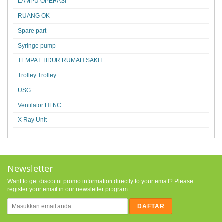
LAMPU OPERASI
RUANG OK
Spare part
Syringe pump
TEMPAT TIDUR RUMAH SAKIT
Trolley Trolley
USG
Ventilator HFNC
X Ray Unit
Newsletter
Want to get discount promo information directly to your email? Please
register your email in our newsletter program.