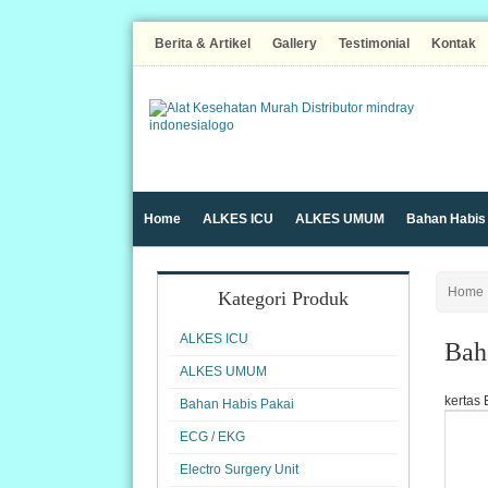
Berita & Artikel
Gallery
Testimonial
Kontak
Home
ALKES ICU
ALKES UMUM
Bahan Habis
Syringe pump
TEMPAT TIDUR RUMAH SAKIT
Trol
Home
Kategori Produk
ALKES ICU
Bah
ALKES UMUM
kertas
Bahan Habis Pakai
ECG / EKG
Electro Surgery Unit