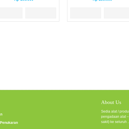
About Us
Sedia alat / pro
an
pengadaan alat – 
sakit) ke seluruh .
 Penukaran