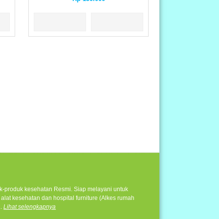
duk-produk kesehatan Resmi. Siap melayani untuk
alat kesehatan dan hospital furniture (Alkes rumah
..
Lihat selengkapnya