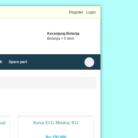
Register
Login
Keranjang Belanja
Belanja >
0
item
K
Spare part
nal
Kertas ECG Mindray R12
Rp 150.000