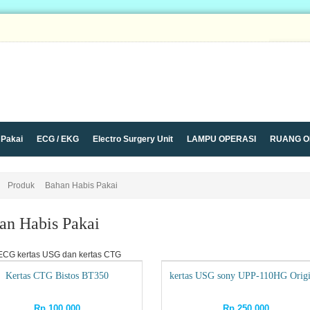
 Pakai
ECG / EKG
Electro Surgery Unit
LAMPU OPERASI
RUANG O
ley Trolley
USG
Ventilator HFNC
X Ray Unit
Produk
Bahan Habis Pakai
an Habis Pakai
 ECG kertas USG dan kertas CTG
Kertas CTG Bistos BT350
kertas USG sony UPP-110HG Origi
Rp 100.000
Rp 250.000