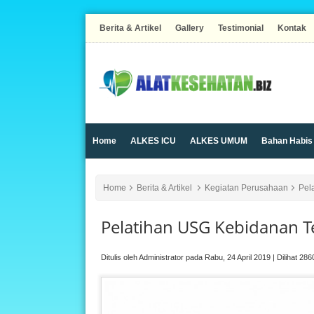
Berita & Artikel
Gallery
Testimonial
Kontak
Home
ALKES ICU
ALKES UMUM
Bahan Habis
Syringe pump
TEMPAT TIDUR RUMAH SAKIT
Trol
Home
Berita & Artikel
Kegiatan Perusahaan
Pel
Pelatihan USG Kebidanan T
Ditulis oleh Administrator pada Rabu, 24 April 2019 | Dilihat 286