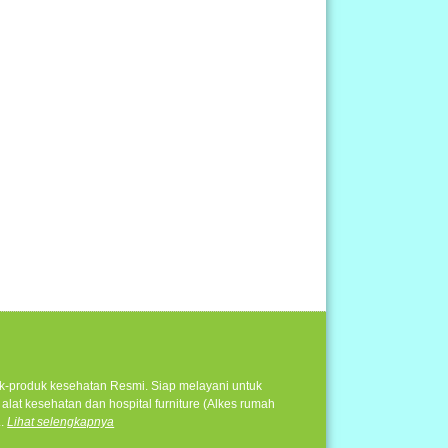
duk-produk kesehatan Resmi. Siap melayani untuk
alat kesehatan dan hospital furniture (Alkes rumah
..
Lihat selengkapnya