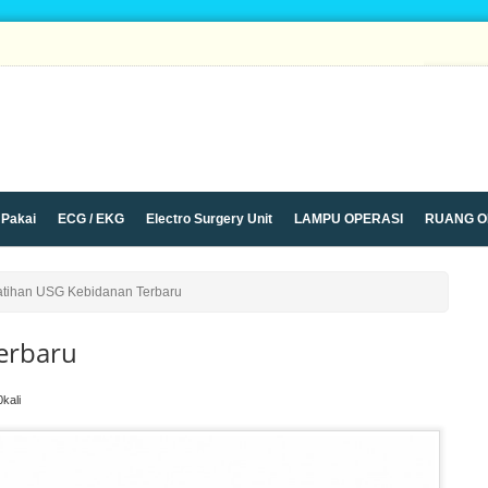
 Pakai
ECG / EKG
Electro Surgery Unit
LAMPU OPERASI
RUANG O
ley Trolley
USG
Ventilator HFNC
X Ray Unit
atihan USG Kebidanan Terbaru
erbaru
0kali