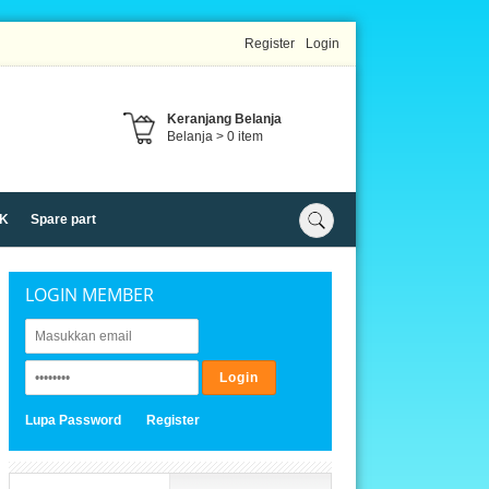
Register
Login
Keranjang Belanja
Belanja >
0
item
K
Spare part
LOGIN MEMBER
Lupa Password
Register