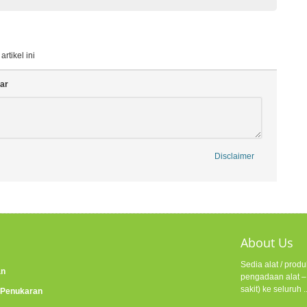
tikel ini
ar
Disclaimer
About Us
Sedia alat / pro
an
pengadaan alat – 
sakit) ke seluruh .
 Penukaran