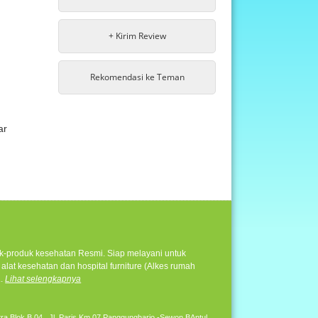
+ Kirim Review
Rekomendasi ke Teman
ar
duk-produk kesehatan Resmi. Siap melayani untuk
alat kesehatan dan hospital furniture (Alkes rumah
..
Lihat selengkapnya
ra Blok B 04 , Jl. Paris Km 07 Panggungharjo -Sewon BAntul