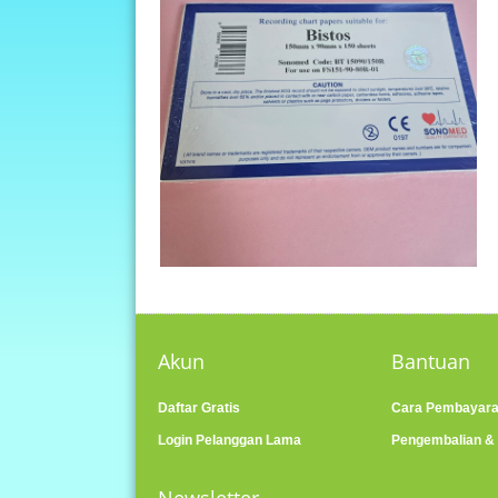
Akun
Bantuan
Daftar Gratis
Cara Pembayar
Login Pelanggan Lama
Pengembalian &