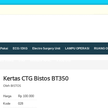
 Pakai
ECG / EKG
Electro Surgery Unit
LAMPU OPERASI
RUANG O
ley Trolley
USG
Ventilator HFNC
X Ray Unit
Kertas CTG Bistos BT350
Oleh BISTOS
Harga
Rp 100.000
Kode
028