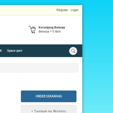
Register
Login
Keranjang Belanja
Belanja >
0
item
K
Spare part
ORDER SEKARANG