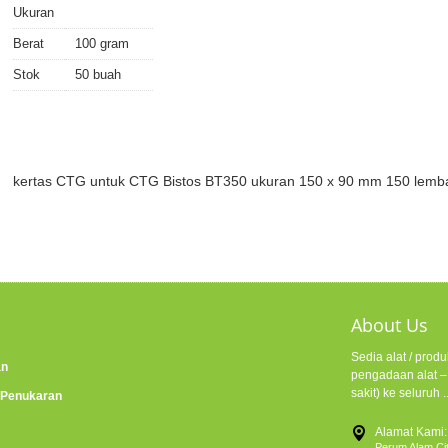
Ukuran
Berat
100 gram
Stok
50 buah
kertas CTG untuk CTG Bistos BT350 ukuran 150 x 90 mm 150 lemb
About Us
Sedia alat / pro
an
pengadaan alat – 
sakit) ke seluruh .
 Penukaran
Alamat Kami:
Perum Alam Cit