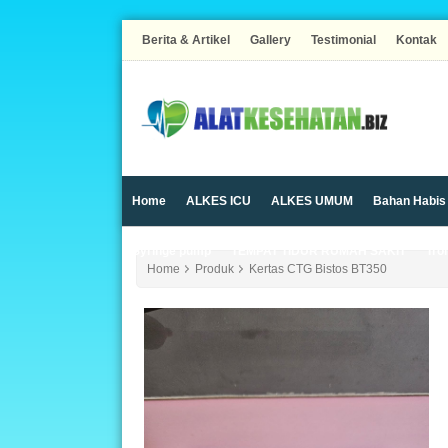
Berita & Artikel
Gallery
Testimonial
Kontak
Home
ALKES ICU
ALKES UMUM
Bahan Habis
Syringe pump
TEMPAT TIDUR RUMAH SAKIT
Trol
Home
Produk
Kertas CTG Bistos BT350